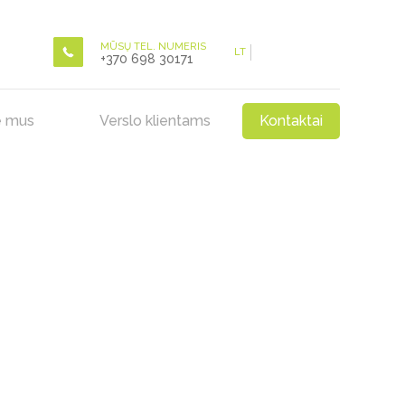
MŪSŲ TEL. NUMERIS
LT
+370 698 30171
e mus
Verslo klientams
Kontaktai