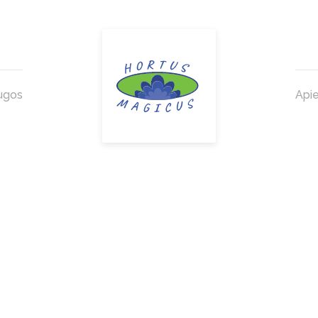
ugos
Api