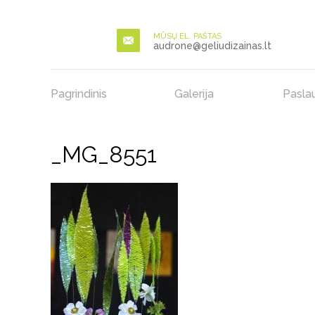
MŪSŲ EL. PAŠTAS
audrone@geliudizainas.lt
Pagrindinis
Galerija
Pasla
_MG_8551