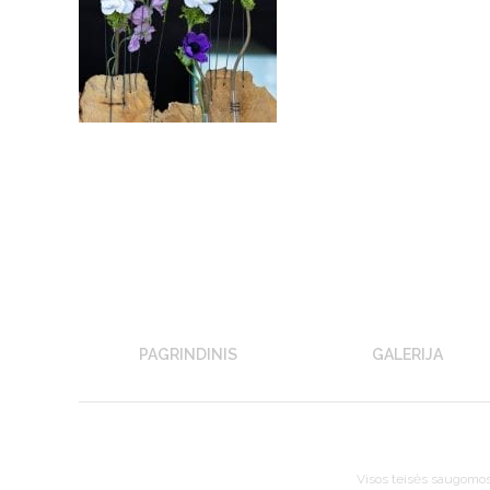
PAGRINDINIS
GALERIJA
Visos teisės saugomo