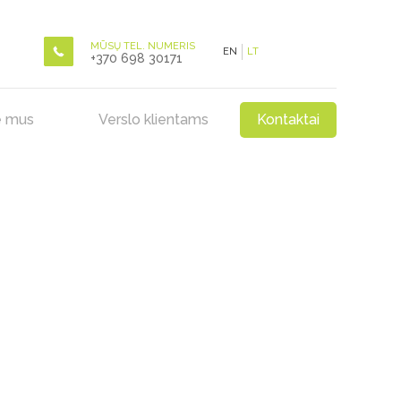
MŪSŲ TEL. NUMERIS
EN
LT
+370 698 30171
e mus
Verslo klientams
Kontaktai