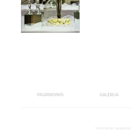
PAGRINDINIS
GALERIJA
Visos teisės saugomo