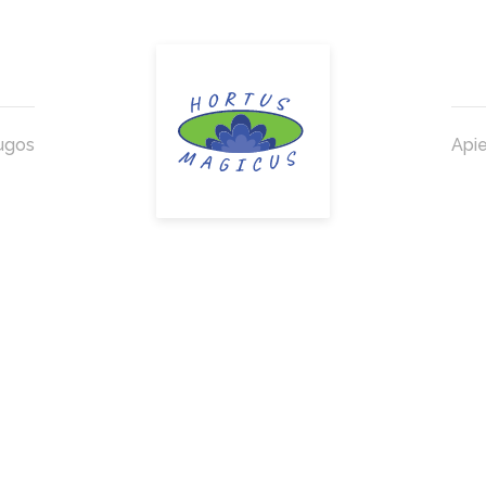
ugos
Api