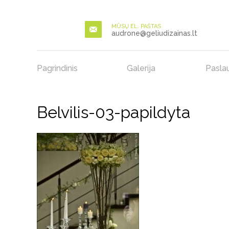
MŪSŲ EL. PAŠTAS
audrone@geliudizainas.lt
Pagrindinis
Galerija
Pasla
Belvilis-03-papildyta