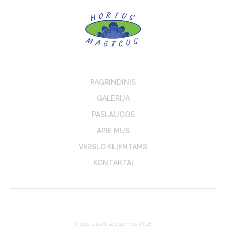
PAGRINDINIS
GALERIJA
PASLAUGOS
APIE MUS
VERSLO KLIENTAMS
KONTAKTAI
Visos teisės saugomos 2018