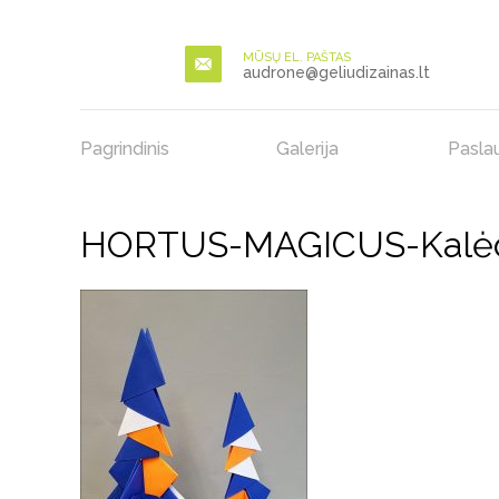
MŪSŲ EL. PAŠTAS
audrone@geliudizainas.lt
Pagrindinis
Galerija
Pasla
HORTUS-MAGICUS-Kalėdin