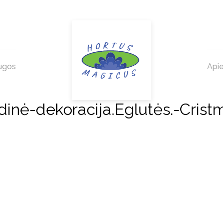
ugos
Api
ė-dekoracija.Eglutės.-Cristm