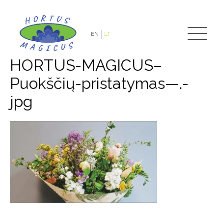
EN
LT
HORTUS-MAGICUS–
Puokščių-pristatymas—.-
jpg