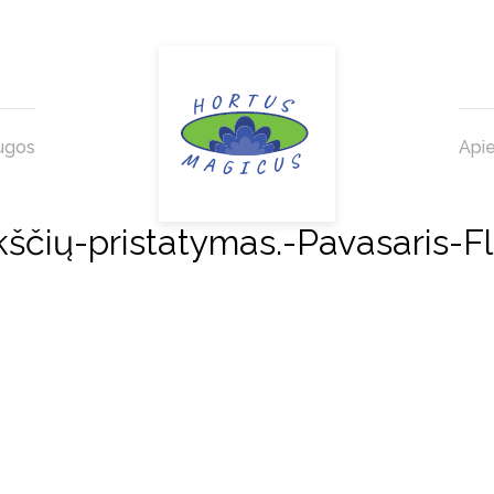
ugos
Api
-pristatymas.-Pavasaris-Flo