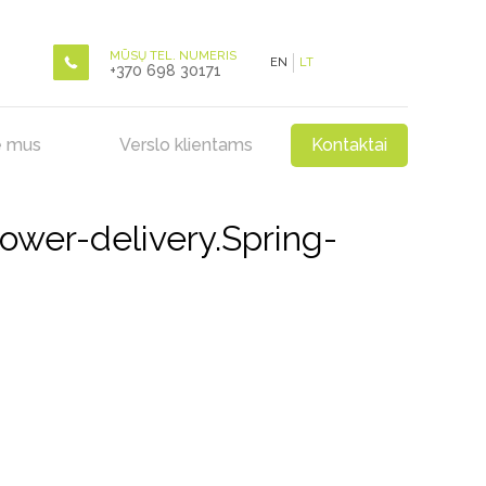
MŪSŲ TEL. NUMERIS
EN
LT
+370 698 30171
e mus
Verslo klientams
Kontaktai
wer-delivery.Spring-