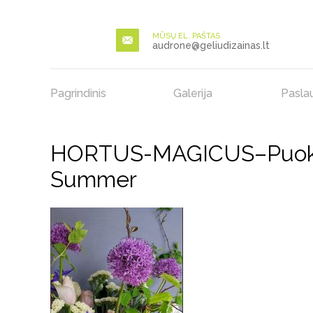
MŪSŲ EL. PAŠTAS
audrone@geliudizainas.lt
Pagrindinis
Galerija
Pasla
HORTUS-MAGICUS–Puokščių
Summer