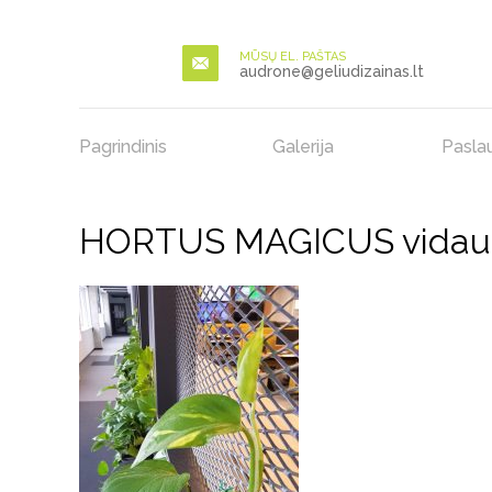
MŪSŲ EL. PAŠTAS
audrone@geliudizainas.lt
Pagrindinis
Galerija
Pasla
HORTUS MAGICUS vidaus a