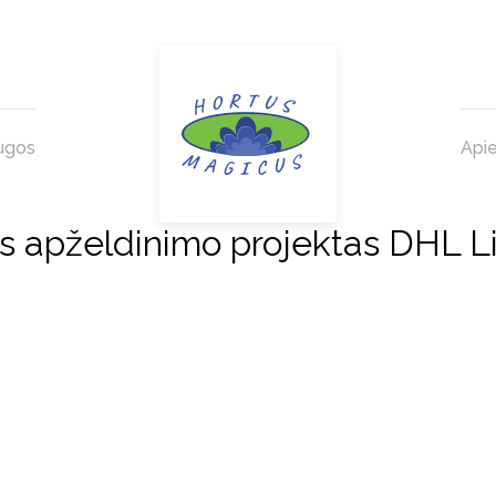
ugos
Api
pželdinimo projektas DHL Li