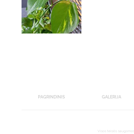
PAGRINDINIS
GALERIJA
Visos teisės saugomo