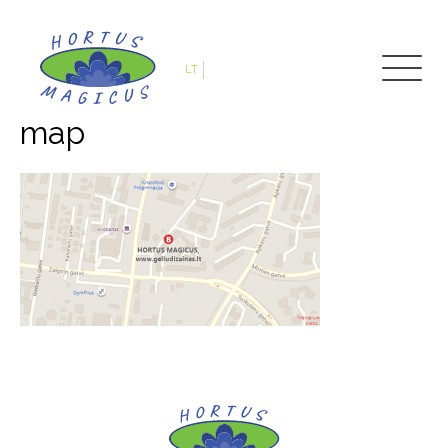
LT
map