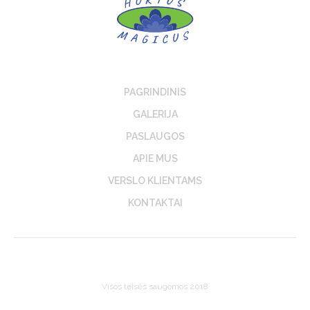
PAGRINDINIS
GALERIJA
PASLAUGOS
APIE MUS
VERSLO KLIENTAMS
KONTAKTAI
Visos teisės saugomos 2018